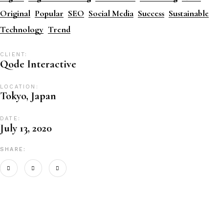
Original
Popular
SEO
Social Media
Success
Sustainable
Technology
Trend
CLIENT:
Qode Interactive
LOCATION:
Tokyo, Japan
DATE:
July 13, 2020
SHARE: