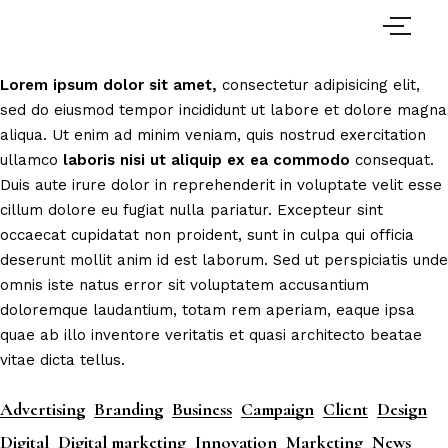
Lorem
ipsum
dolor
sit
amet,
consectetur adipisicing elit,
sed do eiusmod tempor incididunt ut labore et dolore magna
aliqua. Ut enim ad minim veniam, quis nostrud exercitation
ullamco
laboris
nisi
ut
aliquip
ex
ea
commodo
consequat.
Duis aute irure dolor in reprehenderit in voluptate velit esse
cillum dolore eu fugiat nulla pariatur. Excepteur sint
occaecat cupidatat non proident, sunt in culpa qui officia
deserunt mollit anim id est laborum. Sed ut perspiciatis unde
omnis iste natus error sit voluptatem accusantium
doloremque laudantium, totam rem aperiam, eaque ipsa
quae ab illo inventore veritatis et quasi architecto beatae
vitae dicta tellus.
Advertising
Branding
Business
Campaign
Client
Design
Digital
Digital marketing
Innovation
Marketing
News