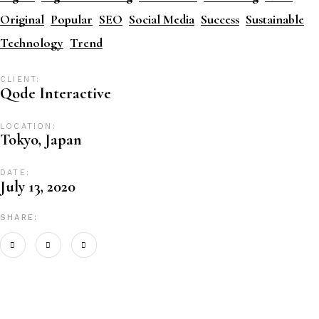
Original
Popular
SEO
Social Media
Success
Sustainable
Technology
Trend
CLIENT:
Qode Interactive
LOCATION:
Tokyo, Japan
DATE:
July 13, 2020
SHARE: