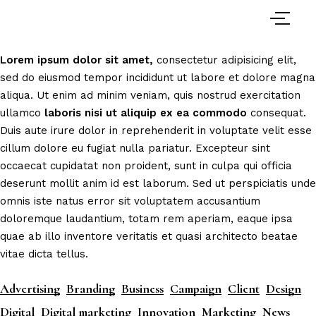
Lorem
ipsum
dolor
sit
amet,
consectetur adipisicing elit,
sed do eiusmod tempor incididunt ut labore et dolore magna
aliqua. Ut enim ad minim veniam, quis nostrud exercitation
ullamco
laboris
nisi
ut
aliquip
ex
ea
commodo
consequat.
Duis aute irure dolor in reprehenderit in voluptate velit esse
cillum dolore eu fugiat nulla pariatur. Excepteur sint
occaecat cupidatat non proident, sunt in culpa qui officia
deserunt mollit anim id est laborum. Sed ut perspiciatis unde
omnis iste natus error sit voluptatem accusantium
doloremque laudantium, totam rem aperiam, eaque ipsa
quae ab illo inventore veritatis et quasi architecto beatae
vitae dicta tellus.
Advertising
Branding
Business
Campaign
Client
Design
Digital
Digital marketing
Innovation
Marketing
News