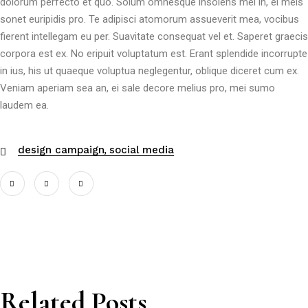
dolorum perfecto et quo. Solum omnesque insolens mel in, ei meis
sonet euripidis pro. Te adipisci atomorum assueverit mea, vocibus
fierent intellegam eu per. Suavitate consequat vel et. Saperet graecis
corpora est ex. No eripuit voluptatum est. Erant splendide incorrupte
in ius, his ut quaeque voluptua neglegentur, oblique diceret cum ex.
Veniam aperiam sea an, ei sale decore melius pro, mei sumo
laudem ea.
design campaign
social media
Related Posts