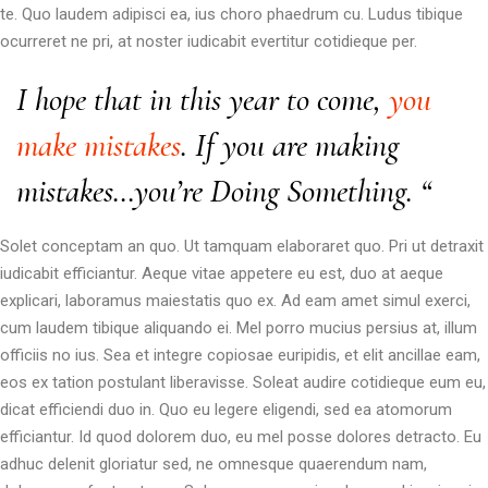
te. Quo laudem adipisci ea, ius choro phaedrum cu. Ludus tibique
ocurreret ne pri, at noster iudicabit evertitur cotidieque per.
I hope that in this year to come,
you
make mistakes
. If you are making
mistakes…you’re Doing Something. “
Solet conceptam an quo. Ut tamquam elaboraret quo. Pri ut detraxit
iudicabit efficiantur. Aeque vitae appetere eu est, duo at aeque
explicari, laboramus maiestatis quo ex. Ad eam amet simul exerci,
cum laudem tibique aliquando ei. Mel porro mucius persius at, illum
officiis no ius. Sea et integre copiosae euripidis, et elit ancillae eam,
eos ex tation postulant liberavisse. Soleat audire cotidieque eum eu,
dicat efficiendi duo in. Quo eu legere eligendi, sed ea atomorum
efficiantur. Id quod dolorem duo, eu mel posse dolores detracto. Eu
adhuc delenit gloriatur sed, ne omnesque quaerendum nam,